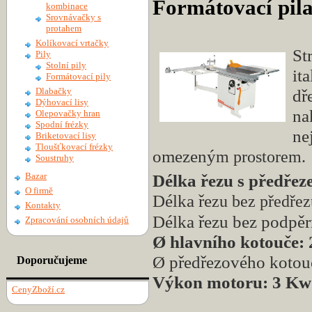
Formátovací p
kombinace
Srovnávačky s
protahem
Kolíkovací vrtačky
St
Pily
Stolní pily
it
Formátovací pily
Dlabačky
dř
Dýhovací lisy
na
Olepovačky hran
Spodní frézky
ne
Briketovací lisy
Tloušťkovací frézky
omezený
m prostorem.
Soustruhy
Bazar
Délka ř
ezu s předře
O firmě
Délka ře
zu bez předře
Kontakty
Délka řezu bez podpě
Zpracování osobních údajů
Ø hlavního kotouče:
Ø předřezového kotou
Doporučujeme
Výkon motoru: 3 Kw
CenyZboží.cz