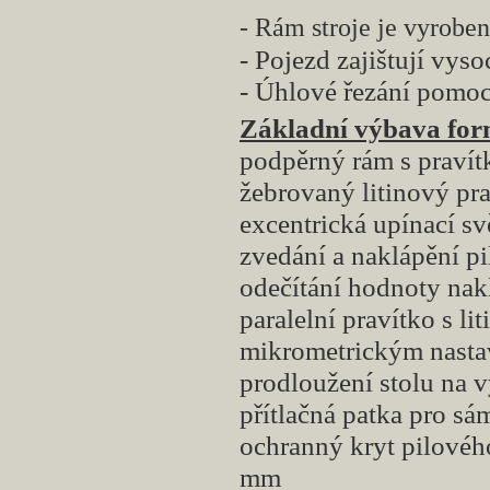
- Rám stroje je vyrobe
- Pojezd zajištují vys
- Úhlové řezání pomocí
Základní výbava form
podpěrný rám s pravít
žebrovaný litinový pra
excentrická upínací sv
zvedání a naklápění p
odečítání hodnoty nakl
paralelní pravítko s l
mikrometrickým nast
prodloužení stolu na 
přítlačná patka pro s
ochranný kryt pilové
mm