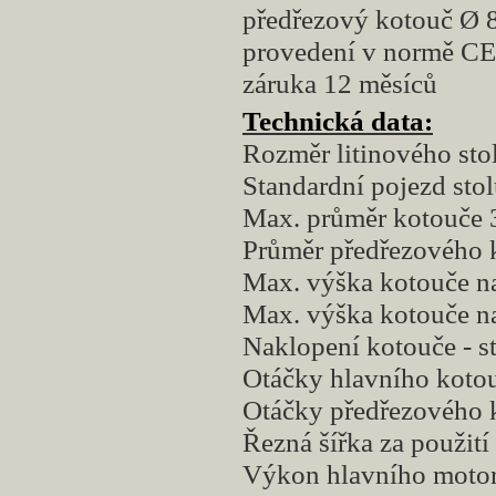
předřezový kotouč Ø 
provedení v normě CE
záruka 12 měsíců
Technická data:
Rozměr litinového sto
Standardní pojezd sto
Max. průměr kotouče
Průměr předřezového 
Max. výška kotouče na
Max. výška kotouče na
Naklopení kotouče - s
Otáčky hlavního koto
Otáčky předřezového 
Řezná šířka za použití 
Výkon hlavního moto