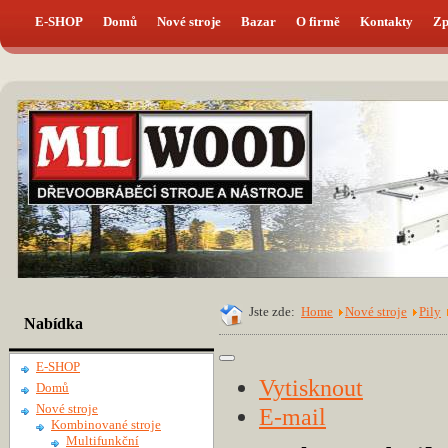
E-SHOP
Domů
Nové stroje
Bazar
O firmě
Kontakty
Zp
Jste zde:
Home
Nové stroje
Pily
Nabídka
E-SHOP
Vytisknout
Domů
Nové stroje
E-mail
Kombinované stroje
Multifunkční