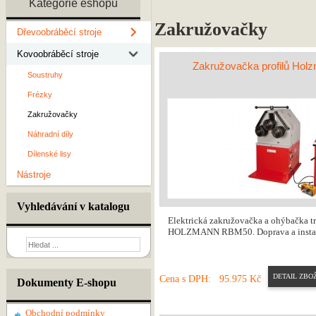
Kategorie eshopu
Zakružovačky
Dřevoobráběcí stroje
Kovoobráběcí stroje
Zakružovačka profilů Ho
Soustruhy
Frézky
Zakružovačky
Náhradní díly
Dílenské lisy
Nástroje
Vyhledávání v katalogu
Elektrická zakružovačka a ohýbačka tr
HOLZMANN RBM50. Doprava a instala
DETAIL ZBOŽ
Cena s DPH:
95.975 Kč
Dokumenty E-shopu
Obchodní podmínky