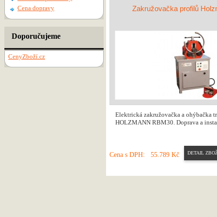
Cena dopravy
Zakružovačka profilů Ho
Doporučujeme
CenyZboží.cz
Elektrická zakružovačka a ohýbačka tr
HOLZMANN RBM30. Doprava a instala
DETAIL ZBOŽ
Cena s DPH:
55.789 Kč