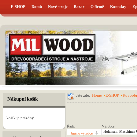
E-SHOP
Domů
Nové stroje
Bazar
O firmě
Kontakty
Zp
Jste zde:
Home
E-SHOP
Kovoobrá
Nákupní košík
košík je prázdný
Řadit
Výrobce:
Holzmann Maschinen
Jméno výrobce