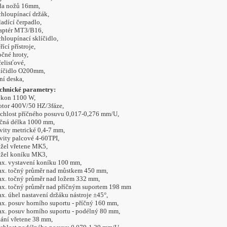
da nožů 16mm,
chloupínací držák,
ladící čerpadlo,
aptér MT3/B16,
chloupínací sklíčidlo,
ící přístroje,
očné hroty,
čelisťové,
líčidlo O200mm,
cní deska,
chnické parametry:
kon
1100 W,
tor 400V/50 HZ/3fáze,
chlost příčného posuvu 0,017-0,276 mm/U,
čná délka
1000 mm,
vity metrické 0,4-7 mm,
vity palcové 4-60TPI,
žel vřetene MK5,
žel koníku MK3,
x. vystavení koníku 100 mm,
x. točný průměr nad můstkem 450 mm,
x. točný průměr
 nad ložem 
332 mm,
x. točný průměr nad příčným suportem 198 mm
x. úhel nastavení držáku nástroje ±45°,
x. posuv horního suportu - příčný 160 mm,
x. posuv horního suportu - podélný 80 mm,
tání vřetene 38 mm,