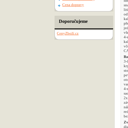
id
Cena dopravy
sn
li
od
ka
Doporučujeme
př
je
vš
CenyZboží.cz
4-
ka
vč
CA
Ro
3-
kr
st
pe
ot
va
4-
sa
2x
zá
ná
re
be
Zv
di