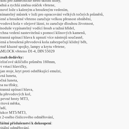
eální pro zámečnické nebo školní dílny,
adná a rychlá změna otáček vřetene,
tinové lože s kaleným a broušeným vedením,
nímatelný můstek v loži pro opracování velkých točných průměrů,
lené a broušené vřeteno zaručuje velkou přesnost obrábění,
evodová kola v olejové lázni, to zaručuje dlouhou životnost,
dnoduše vypínatelný vodící šroub a tažná hřídel,
echna vedení nastevitelná s pomocí klínových kamenů,
stranná upínací hlava k upnutí více nástrojů současně,
lená a broušená převodová kola zabezpečují klidný běh,
etně kluzné spojky, lampy a krytu vřetene,
MLOCK vřeteno D1-4, DIN 55029
zsah dodávky:
čelisťové sklíčidlo průměru 160mm,
yt vrtací hlavičky,
ojan stoje, kryt proti odstřikující emulzi,
vná luneta,
očná luneta,
na na třísky,
stranná upínací hlava,
da převodových kol,
 pevné hroty MT3,
vitová měrka,
řadí,
dukce MT5/MT3,
z 2-osého číslicového odměřování,
láštní příslušenství k dokoupení
:
gitální odměřování,