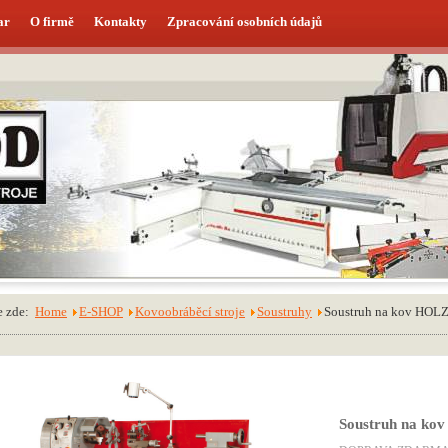
ar
O firmě
Kontakty
Zpracování osobních údajů
te zde:
Home
E-SHOP
Kovoobráběcí stroje
Soustruhy
Soustruh na kov H
Soustruh na 