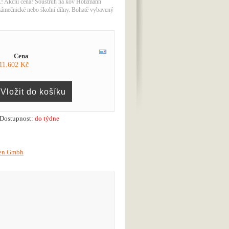
ční cena! Soustruh na kov Holzmann
ámečnické nebo školní dílny. Bohatě vybavený
Cena
11.602 Kč
Dostupnost:
do týdne
en Gmbh