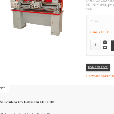
DOPRAVA ZDARMA! Ak
ED1000N ideální pro z
stroj.
Array
Cena s DPH:
1
DOTAZ NA ZBOŽÍ
Holzmann Maschin
opis
Soustruh na kov Holzmann ED 1000N