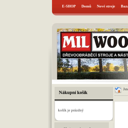
E-SHOP
Domů
Nové stroje
Baz
Js
Nákupní košík
košík je prázdný