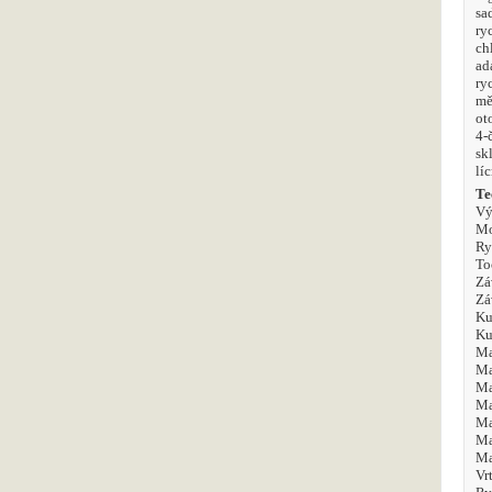
sa
ry
ch
ad
ry
měř
ot
4-
sk
lí
Te
Vý
Mo
Ry
To
Zá
Zá
Ku
Ku
Ma
Ma
Ma
Ma
Ma
Ma
Ma
Vr