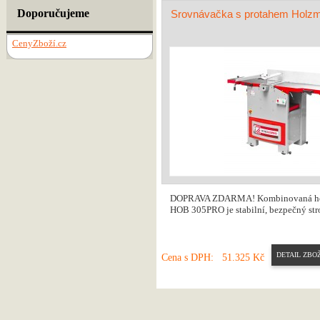
Doporučujeme
Srovnávačka s protahem Ho
CenyZboží.cz
DOPRAVA ZDARMA! Kombinovaná hob
HOB 305PRO je stabilní, bezpečný stro
DETAIL ZBOŽ
Cena s DPH:
51.325 Kč