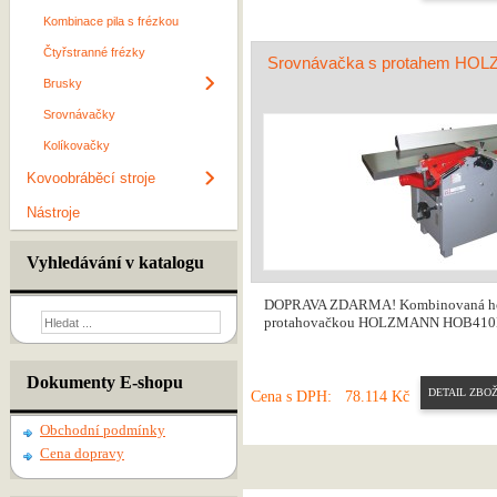
Kombinace pila s frézkou
Čtyřstranné frézky
Srovnávačka s protahem H
Brusky
Srovnávačky
Kolíkovačky
Kovoobráběcí stroje
Nástroje
Vyhledávání v katalogu
DOPRAVA ZDARMA! Kombinovaná ho
protahovačkou HOLZMANN HOB410N je 
Dokumenty E-shopu
DETAIL ZBOŽ
Cena s DPH:
78.114 Kč
Obchodní podmínky
Cena dopravy