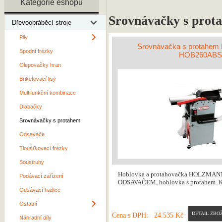
Kategorie eshopu
Srovnávačky s prot
Dřevoobráběcí stroje
Pily
Srovnávačka s protah
Spodní frézky
HOB260ABS
Olepovačky hran
Briketovací lisy
Multifunkční kombinace
Dlabačky
Srovnávačky s protahem
Odsavače
Tloušťkovací frézky
Soustruhy
Hoblovka a protahovačka HOLZMA
Podávací zařízení
ODSAVAČEM, hoblovka s protahem. Ko
Odsávací hadice
Ostatní
DETAIL ZBOŽ
Cena s DPH:
24.535 Kč
Náhradní díly