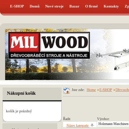
E-SHOP
Domů
Nové stroje
Bazar
O firmě
Kontakty
Zp
Jste zde:
Home
E-SHOP
Dřevoobr
Nákupní košík
košík je prázdný
Řadit
Výrobce:
Holzmann Maschine
Název kategorie