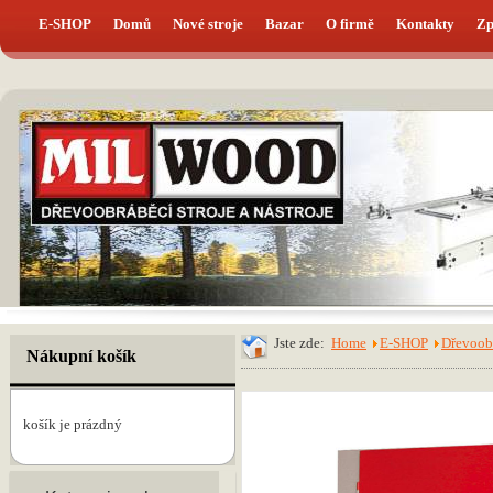
E-SHOP
Domů
Nové stroje
Bazar
O firmě
Kontakty
Zp
Jste zde:
Home
E-SHOP
Dřevoobr
Nákupní košík
košík je prázdný