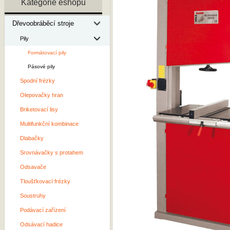
Kategorie eshopu
Dřevoobráběcí stroje
Pily
Formátovací pily
Pásové pily
Spodní frézky
Olepovačky hran
Briketovací lisy
Multifunkční kombinace
Dlabačky
Srovnávačky s protahem
Odsavače
Tloušťkovací frézky
Soustruhy
Podávací zařízení
Odsávací hadice