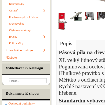
Náhradní díly
Ostatní
Kombinace pila s frézkou
Srovnávačky
Čtyřstranné frézky
Brusky
Popis
Kolíkovačky
Kovoobráběcí stroje
Pásová pila na d
Nástroje
XL velký litinový stů
Pogumovaná ocelová
Vyhledávání v katalogu
Hliníkové pravítko s
Měřítko s odčítací l
Rychlé nastavení vý
hřebene.
Dokumenty E-shopu
Standardní vybaven
Obchodní podmínky