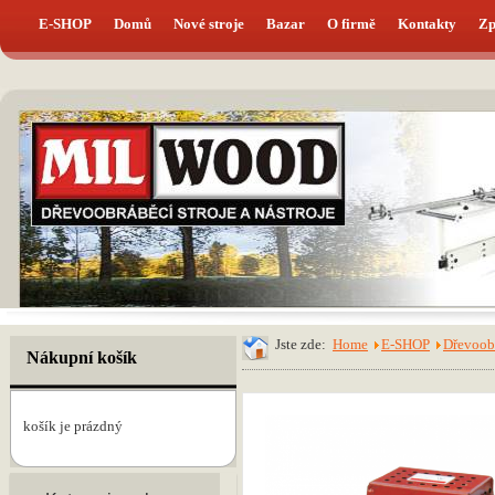
E-SHOP
Domů
Nové stroje
Bazar
O firmě
Kontakty
Zp
Jste zde:
Home
E-SHOP
Dřevoobr
Nákupní košík
košík je prázdný