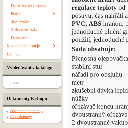
Kombinace pila s frézkou
regulace teploty
od 
Brusky
posuvu, čas nahřátí 
Srovnávačky
PVC, ABS
hranou, d
Čtyřstranné frézky
jednoduché plnění g
Kolíkovačky
použití, jednoduché p
Kovoobráběcí stroje
Sada obsahuje:
Nástroje
Přenosná olepovačka
stabilní stůl
Vyhledávání v katalogu
nářadí pro obsluhu
metr
zkušební dávka lepid
nůžky
Dokumenty E-shopu
ořezávač konců hran
Obchodní podmínky
dvoustranný ořezáva
Cena dopravy
2 dvoustranné vakuo