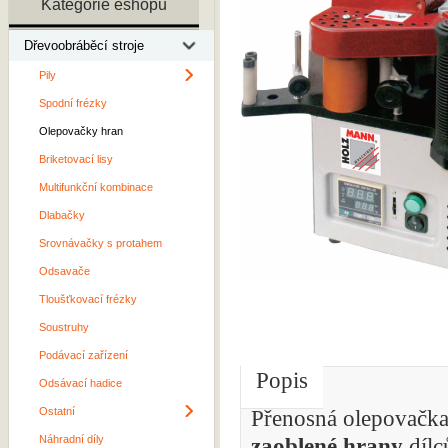
Kategorie eshopu
Dřevoobráběcí stroje
Pily
Spodní frézky
Olepovačky hran
Briketovací lisy
Multifunkční kombinace
Dlabačky
Srovnávačky s protahem
Odsavače
Tloušťkovací frézky
Soustruhy
Podávací zařízení
Popis
Odsávací hadice
Ostatní
Přenosná olepova
Náhradní díly
zaoblené hrany
dílc