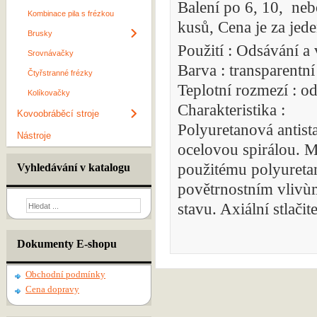
Balení po 6, 10, neb
Kombinace pila s frézkou
kusů, Cena je za jede
Brusky
Použití : Odsávání a 
Srovnávačky
Barva : transparentn
Čtyřstranné frézky
Teplotní rozmezí : 
Kolíkovačky
Charakteristika :
Kovoobráběcí stroje
Polyuretanová antist
Nástroje
ocelovou spirálou. M
použitému polyureta
Vyhledávání v katalogu
povětrnostním vlivùm
stavu. Axiální stlačit
Dokumenty E-shopu
Obchodní podmínky
Cena dopravy