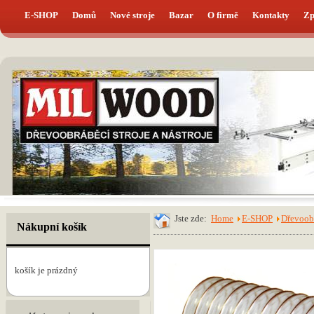
E-SHOP
Domů
Nové stroje
Bazar
O firmě
Kontakty
Zp
Jste zde:
Home
E-SHOP
Dřevoobr
Nákupní košík
košík je prázdný