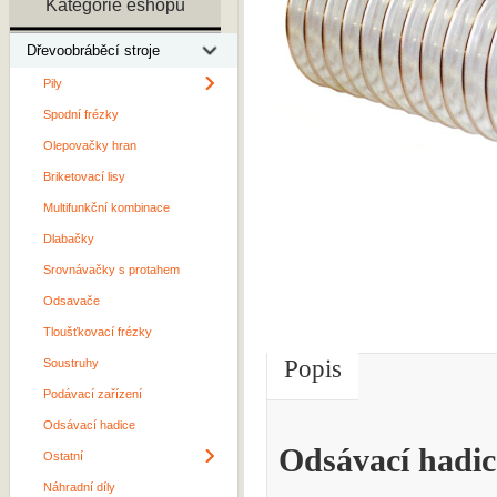
Kategorie eshopu
Dřevoobráběcí stroje
Pily
Spodní frézky
Olepovačky hran
Briketovací lisy
Multifunkční kombinace
Dlabačky
Srovnávačky s protahem
Odsavače
Tloušťkovací frézky
Popis
Soustruhy
Podávací zařízení
Odsávací hadice
Odsávací had
Ostatní
Náhradní díly