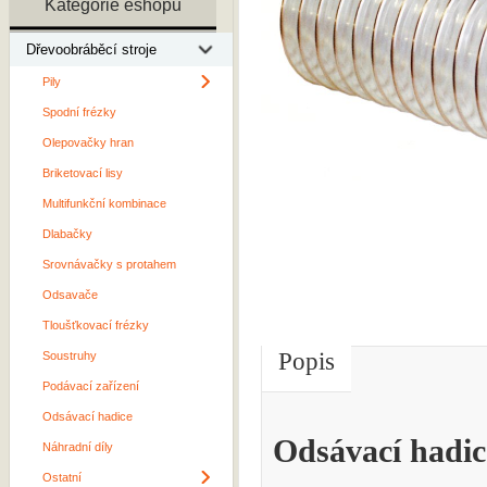
Kategorie eshopu
Dřevoobráběcí stroje
Pily
Spodní frézky
Olepovačky hran
Briketovací lisy
Multifunkční kombinace
Dlabačky
Srovnávačky s protahem
Odsavače
Tloušťkovací frézky
Popis
Soustruhy
Podávací zařízení
Odsávací hadice
Odsávací had
Náhradní díly
Ostatní