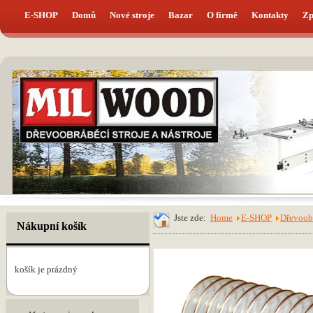
E-SHOP
Domů
Nové stroje
Bazar
O firmě
Kontakty
Zp
Jste zde:
Home
E-SHOP
Dřevoobr
Nákupní košík
košík je prázdný