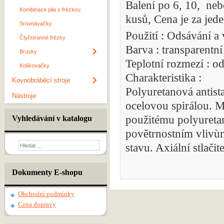
Balení po 6, 10, neb
Kombinace pila s frézkou
kusů, Cena je za jede
Srovnávačky
Použití : Odsávání a 
Čtyřstranné frézky
Barva : transparentn
Brusky
Teplotní rozmezí : 
Kolíkovačky
Charakteristika :
Kovoobráběcí stroje
Polyuretanová antist
Nástroje
ocelovou spirálou. M
použitému polyureta
Vyhledávání v katalogu
povětrnostním vlivùm
stavu. Axiální stlačit
Dokumenty E-shopu
Obchodní podmínky
Cena dopravy